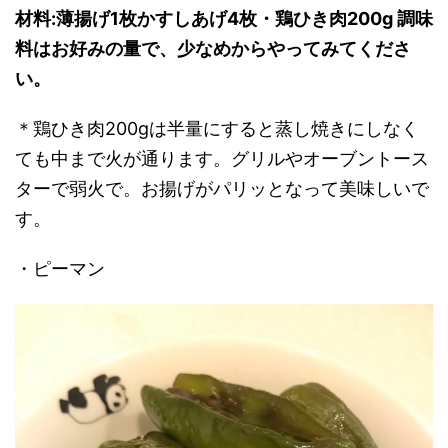
材料
:
薄揚げ
1
枚かすしあげ
4
枚・鶏ひき肉
200g
調味
料はお好みの量で、少なめからやってみてくださ
い。
＊鶏ひき肉200gは半量にすると蒸し焼きにしなく
ても中まで火が通ります。グリルやオーブントース
ターで弱火で。お揚げがパリッとなって美味しいで
す。
・ピーマン