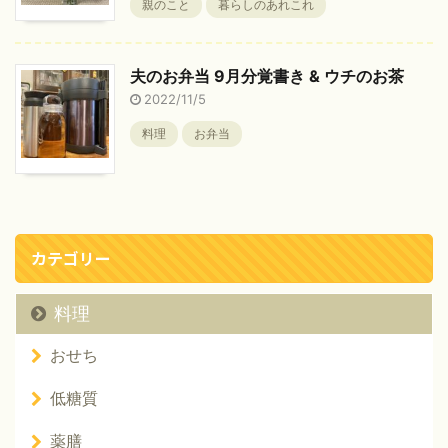
親のこと
暮らしのあれこれ
夫のお弁当 9月分覚書き & ウチのお茶
2022/11/5
料理
お弁当
カテゴリー
料理
おせち
低糖質
薬膳