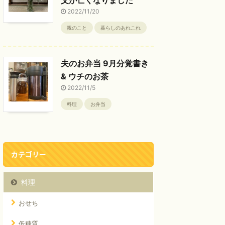
2022/11/20
親のこと
暮らしのあれこれ
夫のお弁当 9月分覚書き
& ウチのお茶
2022/11/5
料理
お弁当
カテゴリー
料理
おせち
低糖質