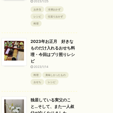
2023/1/25
お弁当
冷凍おかず
レシピ
仕送りおかず
料理
2023年お正月 好きな
ものだけ入れるおせち料
理・今回はブリ照りレシ
ピ
2023/1/14
料理
美味しかったもの
おせち
レシピ
独居している実父のこ
と…そして、また一人叔
父が亡くなりました