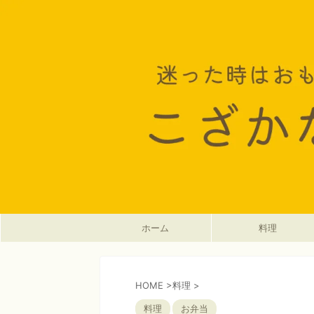
ホーム
料理
HOME
>
料理
>
料理
お弁当