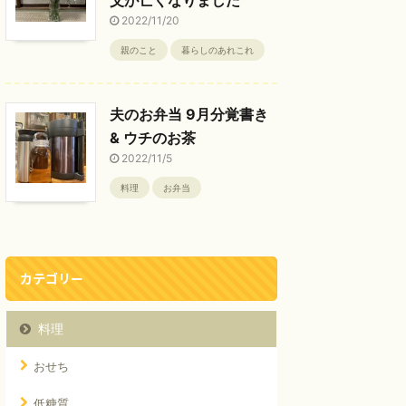
2022/11/20
親のこと
暮らしのあれこれ
夫のお弁当 9月分覚書き
& ウチのお茶
2022/11/5
料理
お弁当
カテゴリー
料理
おせち
低糖質