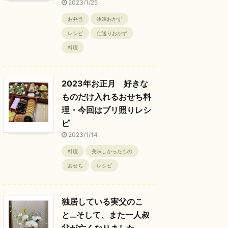
2023/1/25
お弁当
冷凍おかず
レシピ
仕送りおかず
料理
2023年お正月 好きな
ものだけ入れるおせち料
理・今回はブリ照りレシ
ピ
2023/1/14
料理
美味しかったもの
おせち
レシピ
独居している実父のこ
と…そして、また一人叔
父が亡くなりました