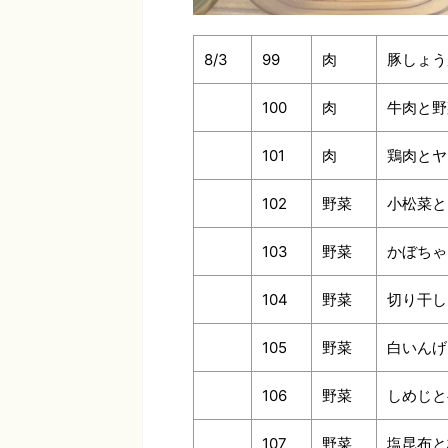
8/3
99
肉
豚しょう
100
肉
牛肉と野
101
肉
鶏肉とヤ
102
野菜
小松菜と
103
野菜
かぼちゃ
104
野菜
切り干し
105
野菜
白いんげ
106
野菜
しめじと
107
野菜
塩昆布と