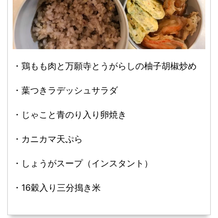
・鶏もも肉と万願寺とうがらしの柚子胡椒炒め
・葉つきラデッシュサラダ
・じゃこと青のり入り卵焼き
・カニカマ天ぷら
・しょうがスープ（インスタント）
・16穀入り三分搗き米