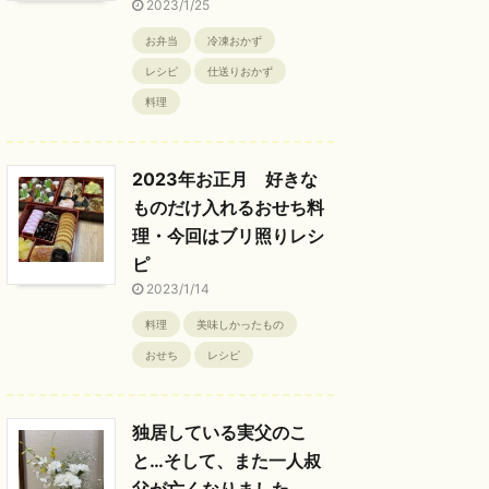
2023/1/25
お弁当
冷凍おかず
レシピ
仕送りおかず
料理
2023年お正月 好きな
ものだけ入れるおせち料
理・今回はブリ照りレシ
ピ
2023/1/14
料理
美味しかったもの
おせち
レシピ
独居している実父のこ
と…そして、また一人叔
父が亡くなりました