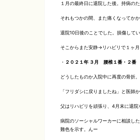
１月の最終日に退院した後。持病のた
それもつかの間、また痛くなってかか
退院10日後のことでした。損傷して
そこからまた安静→リハビリで１ヶ月
・
２０２１年 ３月 腰椎１番・２番
どうしたものか入院中に再度の骨折。
「フリダシに戻りましたね」と医師か
父はリハビリを頑張り、4月末に退院
病院のソーシャルワーカーに相談した
難色を示す。んー