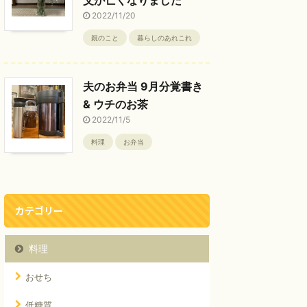
2022/11/20
親のこと
暮らしのあれこれ
夫のお弁当 9月分覚書き
& ウチのお茶
2022/11/5
料理
お弁当
カテゴリー
料理
おせち
低糖質