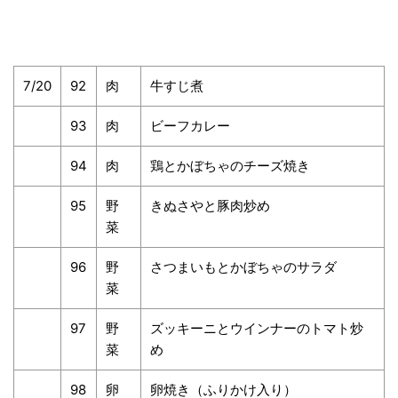
7/20
92
肉
牛すじ煮
93
肉
ビーフカレー
94
肉
鶏とかぼちゃのチーズ焼き
95
野
きぬさやと豚肉炒め
菜
96
野
さつまいもとかぼちゃのサラダ
菜
97
野
ズッキーニとウインナーのトマト炒
菜
め
98
卵
卵焼き（ふりかけ入り）