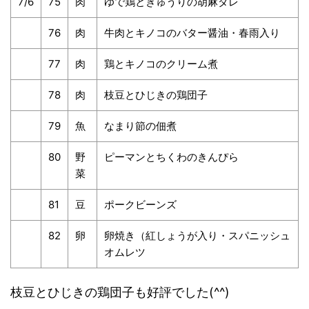
7/6
75
肉
ゆで鶏ときゅうりの胡麻ダレ
76
肉
牛肉とキノコのバター醤油・春雨入り
77
肉
鶏とキノコのクリーム煮
78
肉
枝豆とひじきの鶏団子
79
魚
なまり節の佃煮
80
野
ピーマンとちくわのきんぴら
菜
81
豆
ポークビーンズ
82
卵
卵焼き（紅しょうが入り・スパニッシュ
オムレツ
枝豆とひじきの鶏団子も好評でした(^^)