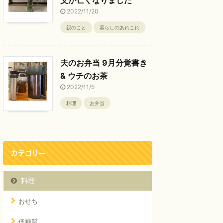
2022/11/20
親のこと
暮らしのあれこれ
夫のお弁当 9月分覚書き
& ウチのお茶
2022/11/5
料理
お弁当
カテゴリー
料理
おせち
低糖質