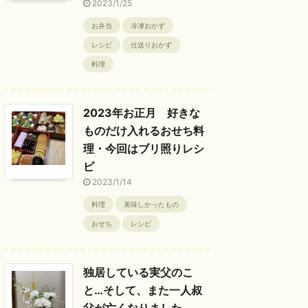
2023/1/25
お弁当
冷凍おかず
レシピ
仕送りおかず
料理
2023年お正月 好きな
ものだけ入れるおせち料
理・今回はブリ照りレシ
ピ
2023/1/14
料理
美味しかったもの
おせち
レシピ
独居している実父のこ
と…そして、また一人叔
父が亡くなりました