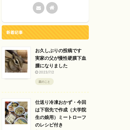
新着記事
お久しぶりの投稿です
実家の父が慢性硬膜下血
腫になりました
2023/7/2
親のこと
仕送り冷凍おかず・今回
は下宿先で作成（大学院
生の娘用）ミートローフ
のレシピ付き