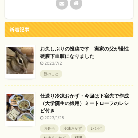
新着記事
お久しぶりの投稿です 実家の父が慢性
硬膜下血腫になりました
2023/7/2
親のこと
仕送り冷凍おかず・今回は下宿先で作成
（大学院生の娘用）ミートローフのレシ
ピ付き
2023/1/25
お弁当
冷凍おかず
レシピ
仕送りおかず
料理