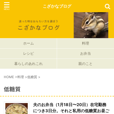
こざかなブログ
ホーム
料理
レシピ
お弁当
暮らしのあれこれ
親のこと
HOME
>
料理
>
低糖質
>
低糖質
夫のお弁当（1月18日〜20日）在宅勤務
につき3日分。それと私用の低糖質お昼ご