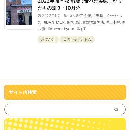
2022年 夏〜秋 お店で食べた美味しかっ
たもの達 9・10月分
2022/11/2
#延暦寺会館
,
#美味しかったも
の
,
#DAN-MEN
,
#やぶ萬
,
#魚増鮮魚店
,
#三木半
,
#
八勝
,
#Anchor Kyoto
,
#梅園
おでかけ
美味しかったもの
サイト内検索