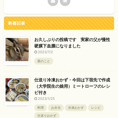
新着記事
お久しぶりの投稿です 実家の父が慢性
硬膜下血腫になりました
2023/7/2
親のこと
仕送り冷凍おかず・今回は下宿先で作成
（大学院生の娘用）ミートローフのレシ
ピ付き
2023/1/25
料理
お弁当
冷凍おかず
レシピ
仕送りおかず